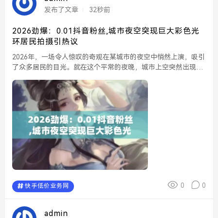
发布了文章
32秒前
2026劲爆：0.01抖音粉丝,城市夜空突现巨大彩色光
环居民拍摄引热议
2026年，一场令人惊叹的奇观在某城市的夜空中悄然上演，吸引
了众多居民的目光。就在这个平常的夜晚，城市上空突然出现了
一个巨大的彩色光环，熠熠生辉，宛如天女散花般美丽。许多居
民纷纷掏出手机拍摄，并将这一盛景上传至社交平台，迅速...
0
0
快手低价业务网
admin