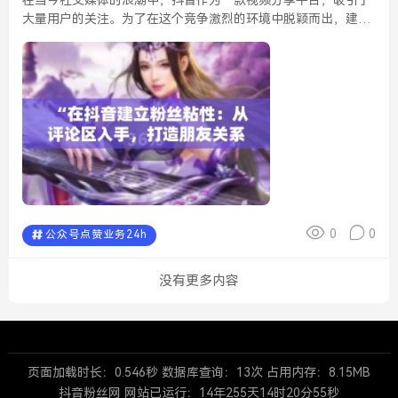
大量用户的关注。为了在这个竞争激烈的环境中脱颖而出，建立
粉丝粘性显得尤为重要。而评论区，正是与粉丝互动的重要场
所，通过它可以有效地增强与粉丝之间的情感联系，进而构建良
好...
0
0
公众号点赞业务24h
没有更多内容
页面加载时长：0.546秒 数据库查询：13次 占用内存：8.15MB
抖音粉丝网 网站已运行：
14年255天14时20分55秒