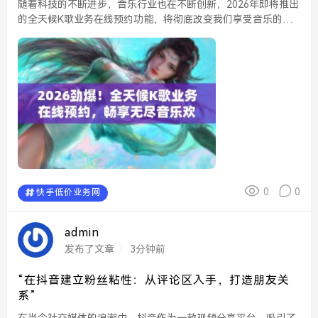
随着科技的不断进步，音乐行业也在不断创新，2026年即将推出
的全天候K歌业务在线预约功能，将彻底改变我们享受音乐的方
式。这一全新服务不仅让音乐迷们能够随时随地畅享K歌的乐
趣，更为我们的日常生活增添了无限色彩。 全天...
0
0
快手低价业务网
admin
发布了文章
3分钟前
“在抖音建立粉丝粘性：从评论区入手，打造朋友关
系”
在当今社交媒体的浪潮中，抖音作为一款视频分享平台，吸引了