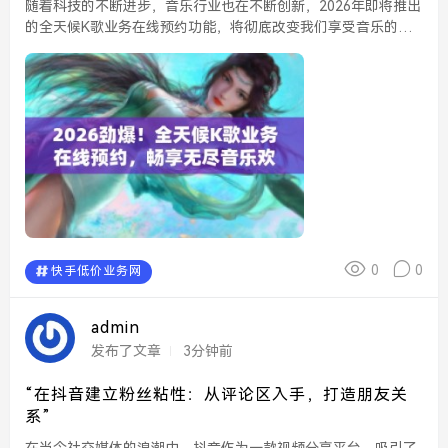
随着科技的不断进步，音乐行业也在不断创新，2026年即将推出
的全天候K歌业务在线预约功能，将彻底改变我们享受音乐的方
式。这一全新服务不仅让音乐迷们能够随时随地畅享K歌的乐
趣，更为我们的日常生活增添了无限色彩。 全天...
0
0
快手低价业务网
admin
发布了文章
3分钟前
“在抖音建立粉丝粘性：从评论区入手，打造朋友关
系”
在当今社交媒体的浪潮中，抖音作为一款视频分享平台，吸引了