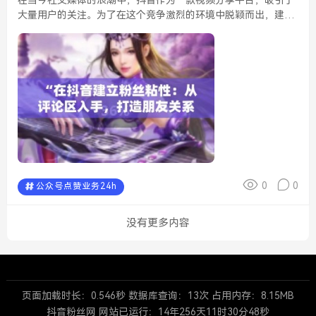
大量用户的关注。为了在这个竞争激烈的环境中脱颖而出，建立
粉丝粘性显得尤为重要。而评论区，正是与粉丝互动的重要场
所，通过它可以有效地增强与粉丝之间的情感联系，进而构建良
好...
0
0
公众号点赞业务24h
没有更多内容
页面加载时长：0.546秒 数据库查询：13次 占用内存：8.15MB
抖音粉丝网 网站已运行：
14年256天11时30分49秒