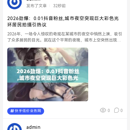
发布了文章
32秒前
2026劲爆：0.01抖音粉丝,城市夜空突现巨大彩色光
环居民拍摄引热议
2026年，一场令人惊叹的奇观在某城市的夜空中悄然上演，吸引
了众多居民的目光。就在这个平常的夜晚，城市上空突然出现了
一个巨大的彩色光环，熠熠生辉，宛如天女散花般美丽。许多居
民纷纷掏出手机拍摄，并将这一盛景上传至社交平台，迅速...
0
0
快手低价业务网
admin