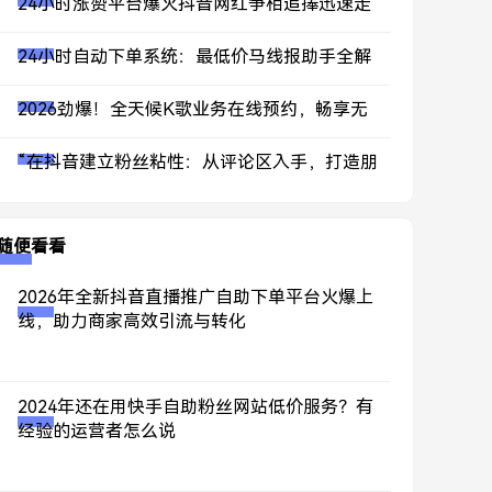
24小时涨赞平台爆火抖音网红争相追捧迅速走
红网络
24小时自动下单系统：最低价马线报助手全解
析
2026劲爆！全天候K歌业务在线预约，畅享无
尽音乐欢唱时光
“在抖音建立粉丝粘性：从评论区入手，打造朋
友关系”
随便看看
2026年全新抖音直播推广自助下单平台火爆上
线，助力商家高效引流与转化
2024年还在用快手自助粉丝网站低价服务？有
经验的运营者怎么说