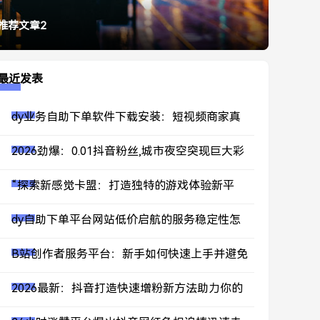
灯片3标题
推荐文章2
最近发表
dy业务自助下单软件下载安装：短视频商家真
的需要吗？
2026劲爆：0.01抖音粉丝,城市夜空突现巨大彩
色光环居民拍摄引热议
“探索新感觉卡盟：打造独特的游戏体验新平
台”
dy自助下单平台网站低价启航的服务稳定性怎
么样？我们实测了几家
B站创作者服务平台：新手如何快速上手并避免
常见错误？
2026最新：抖音打造快速增粉新方法助力你的
账号人气飙升场景化定制